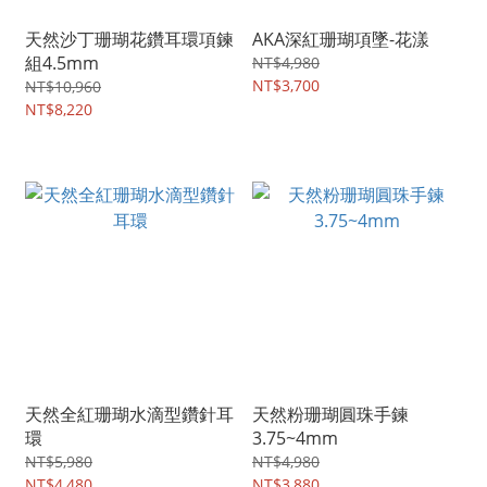
天然沙丁珊瑚花鑽耳環項鍊
AKA深紅珊瑚項墜-花漾
組4.5mm
NT$4,980
NT$3,700
NT$10,960
NT$8,220
天然全紅珊瑚水滴型鑽針耳
天然粉珊瑚圓珠手鍊
環
3.75~4mm
NT$5,980
NT$4,980
NT$4,480
NT$3,880