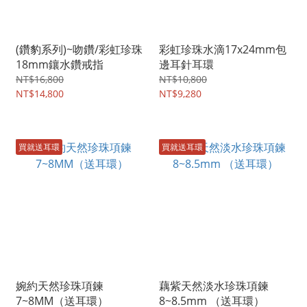
(鑽豹系列)~吻鑽/彩虹珍珠
彩虹珍珠水滴17x24mm包
18mm鑲水鑽戒指
邊耳針耳環
NT$16,800
NT$10,800
NT$14,800
NT$9,280
買就送耳環
買就送耳環
婉約天然珍珠項鍊
藕紫天然淡水珍珠項鍊
7~8MM（送耳環）
8~8.5mm （送耳環）