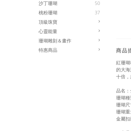
沙丁珊瑚
50
桃粉珊瑚
37
頂級珠寶
心靈能量
珊瑚雕刻＆畫作
商品
特惠商品
紅珊瑚
的大海
十倍，
品名：
珊瑚種
珊瑚尺
珊瑚重量
金屬扣