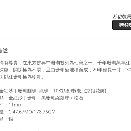
若想購買
聯絡我
描述
稀有尊貴，在東方佛典中珊瑚被列為七寶之一。
千年珊瑚萬年紅
深處，開採極為不易，且由珊瑚蟲堆積而成，20年僅長一寸，3
所以紅珊瑚極為珍貴。
全紅沙丁珊瑚圓珠+龍珠。108顆念珠(老北京銀花飾)
類：全紅沙丁珊瑚＋黑珊瑚綴銀珠＋松石
寸：11mm
：C:47.67MO/178.76GM
頭：銀