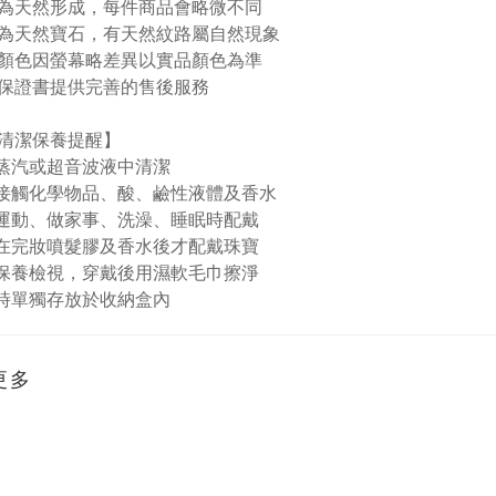
為天然形成，每件商品會略微不同
為天然寶石，有天然紋路屬自然現象
顏色因螢幕略差異以實品顏色為準
保證書提供完善的售後服務
清潔保養提醒】
蒸汽或超音波液中清潔
免接觸化學物品、酸、鹼性液體及香水
運動、做家事、洗澡、睡眠時配戴
在完妝噴髮膠及香水後才配戴珠寶
保養檢視，穿戴後用濕軟毛巾擦淨
時單獨存放於收納盒內
更多