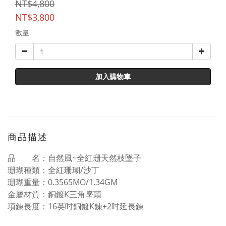
NT$4,800
NT$3,800
數量
加入購物車
商品描述
品 名：自然風~全紅珊天然枝墜子
珊瑚種類：全紅珊瑚/沙丁
珊瑚重量：0.3565MO/1.34GM
金屬材質：銅鍍K三角墜頭
項鍊長度：16英吋銅鍍K鍊+2吋延長鍊