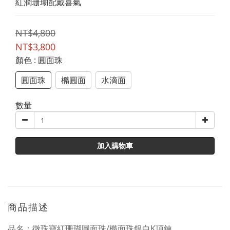
紅潤珊瑚配戴喜氣
NT$4,800
NT$3,800
顏色
: 圓面珠
圓面珠
橢圓面
水滴面
數量
加入購物車
商品描述
品名：微珠寶紅珊瑚圓面珠/橢面珠銀白K項鍊