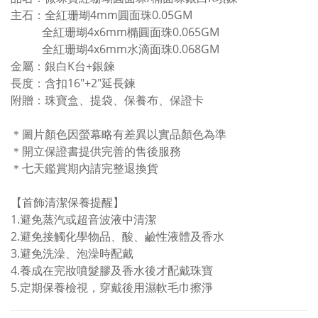
主石：全紅珊瑚4mm圓面珠0.05GM
全紅珊瑚4x6mm橢圓面珠0.065GM
全紅珊瑚4x6mm水滴面珠0.068GM
金屬：銀白K台+銀鍊
長度：含扣16"+2"延長鍊
附贈：珠寶盒、提袋、保養布、保證卡
＊圖片顏色因螢幕略有差異以實品顏色為準
＊開立保證書提供完善的售後服務
＊七天鑑賞期內請完整退換貨
【首飾清潔保養提醒】
1.
避免蒸汽或超音波液中清潔
2.避免接觸化學物品、酸、鹼性液體及香水
3.避免
洗澡、泡澡時配戴
4.
養成在完妝噴髮膠及香水後才配戴珠寶
5.
定期保養檢視，穿戴後用濕軟毛巾擦淨