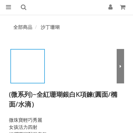
全部商品
沙丁珊瑚
(微系列)~全紅珊瑚銀白K項鍊(圓面/橢
面/水滴）
微珠寶輕巧秀麗
女孩活力四射