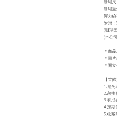
珊瑚尺寸
珊瑚重量
彈力線手
附贈：
(珊瑚
(本公
＊商品
＊圖片
＊開立
【首飾
1.
避免
2.勿
3.
養成
4.
定期
5.
收藏