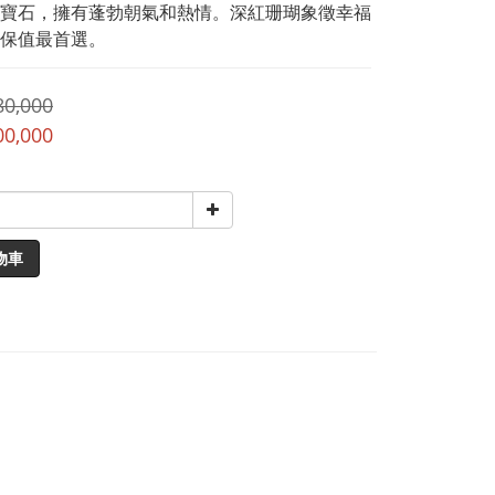
寶石，擁有蓬勃朝氣和熱情。深紅珊瑚象徵幸福
保值最首選。
80,000
00,000
物車