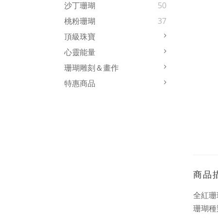
沙丁珊瑚
50
桃粉珊瑚
37
頂級珠寶
心靈能量
珊瑚雕刻＆畫作
特惠商品
商品
全紅珊
珊瑚種