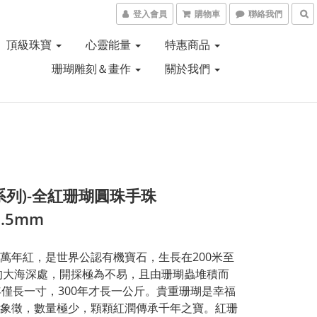
登入會員
購物車
聯絡我們
頂級珠寶
心靈能量
特惠商品
珊瑚雕刻＆畫作
關於我們
系列)-全紅珊瑚圓珠手珠
1.5mm
萬年紅，是世界公認有機寶石，生長在200米至
米的大海深處，開採極為不易，且由珊瑚蟲堆積而
年僅長一寸，300年才長一公斤。貴重珊瑚是幸福
象徵，數量極少，顆顆紅潤傳承千年之寶。紅珊