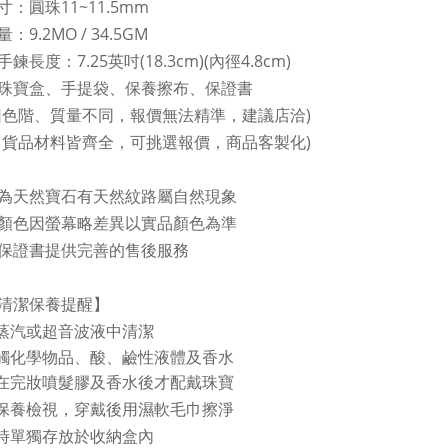
：圓珠11~11.5mm
：9.2MO / 34.5GM
鍊長度：7.25英吋(18.3cm)(內徑4.8cm)
珠寶盒、手提袋、保養擦布、保證書
因色階、質量不同，報價無法精準，建議店洽)
司貨品材料皆齊全，可挑選報價，商品客製化)
為天然寶石有天然紋路屬自然現象
顏色因螢幕略差異以實品顏色為準
保證書提供完善的售後服務
清潔保養提醒】
蒸汽或超音波液中清潔
接觸化學物品、酸、鹼性液體及香水
在完妝噴髮膠及香水後才配戴珠寶
保養檢視，穿戴後用濕軟毛巾擦淨
時單獨存放於收納盒內