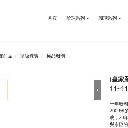
首頁
珍珠系列
珊瑚系列
部商品
頂級珠寶
極品珊瑚
(皇家
11~1
千年珊瑚
2000
成，20
與永恆的