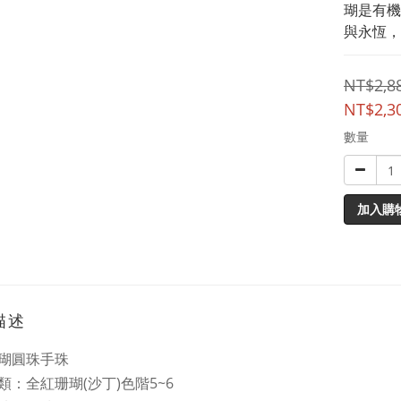
瑚是有機
與永恆，
NT$2,8
NT$2,3
數量
加入購
描述
瑚圓珠手珠
類：全紅珊瑚(沙丁)色階5~6