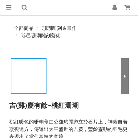
全部商品
珊瑚雕刻＆畫作
珍邑珊瑚雕刻藝術
吉(雞)慶有餘~桃紅珊瑚
桃紅暖色的珊瑚藉由公雞悠閒蹲立於石片上，神態自若
凝視遠方，傳遞出太平盛世的吉慶，豐餘靈動的羽毛更
表現出了當代富饒的意境。