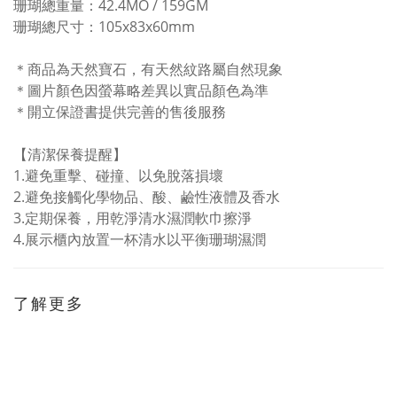
珊瑚總重量：42.4MO / 159GM
珊瑚總尺寸：105x83x60mm
＊商品為天然寶石，有天然紋路屬自然現象
＊圖片顏色因螢幕略差異以實品顏色為準
＊開立保證書提供完善的售後服務
【清潔保養提醒】
1.避免重擊、碰撞、以免脫落損壞
2.避免接觸化學物品、酸、鹼性液體及香水
3.
定期保養，用乾淨清水濕潤軟巾擦淨
4.
展示櫃內放置一杯清水以平衡珊瑚濕潤
了解更多