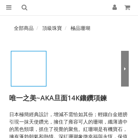
全部商品
頂級珠寶
極品珊瑚
唯一之美~AKA旦面14K鑲鑽項鍊
日本極簡經典設計，增減不需恰如其份；輕鑲白金翅膀
引現一抹天使鑽光，擁住了雍容可人的珊瑚，纖薄適中
的黑色頸環，抓住了視覺的聚焦。紅珊瑚是有機寶石，
擁有蓬勃朝氣和熱情。深紅珊瑚象徵幸福與永恆，保值