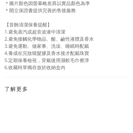
＊圖片顏色因螢幕略差異以實品顏色為準
＊開立保證書提供完善的售後服務
【首飾清潔保養提醒】
1.
避免蒸汽或超音波液中清潔
2.避免接觸化學物品、酸、鹼性液體及香水
3.避免
運動、做家事、洗澡、睡眠時配戴
4.
養成在完妝噴髮膠及香水後才配戴珠寶
5.
定期保養檢視，穿戴後用濕軟毛巾擦淨
6.
收藏時單獨存放於收納盒內
了解更多