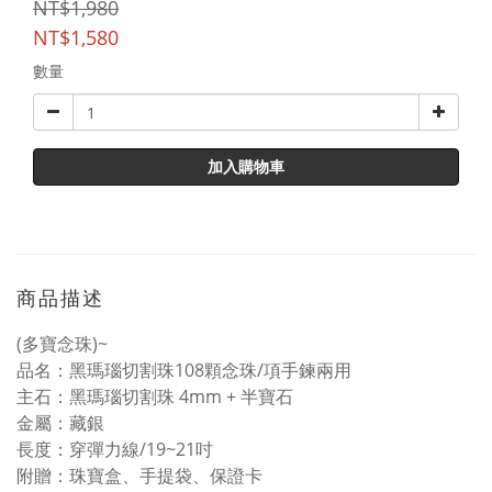
NT$1,980
NT$1,580
數量
加入購物車
商品描述
(多寶念珠)~
品名：黑瑪瑙切割珠108顆念珠/項手鍊兩用
主石：黑瑪瑙切割珠 4mm + 半寶石
金屬：藏銀
長度：穿彈力線/19~21吋
附贈：珠寶盒、手提袋、保證卡