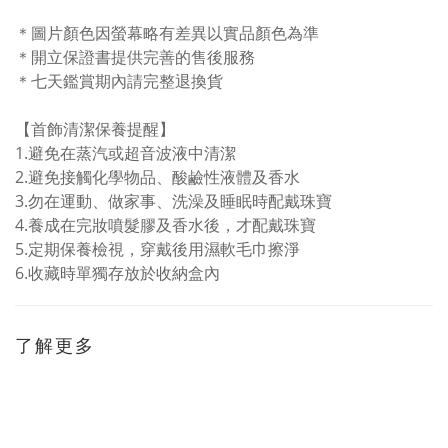
＊圖片顏色因螢幕略有差異以實品顏色為準
＊開立保證書提供完善的售後服務
＊七天鑑賞期內請完整退換貨
【首飾清潔保養提醒】
1.
避免在蒸汽或超音波液中清潔
2.避免接觸化學物品、酸鹼性液體及香水
3.
勿在運動、做家事、洗澡及睡眠時配戴珠寶
4.
養成在完妝噴髮膠及香水後，才配戴珠寶
5.
定期保養檢視，穿戴後用濕軟毛巾擦淨
6.
收藏時單獨存放於收納盒內
了解更多