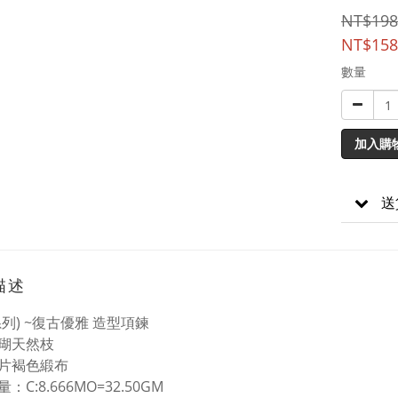
NT$198
NT$158
數量
加入購
送
描述
系列) ~復古優雅 造型項鍊
瑚天然枝
片褐色緞布
：C:8.666MO=32.50GM