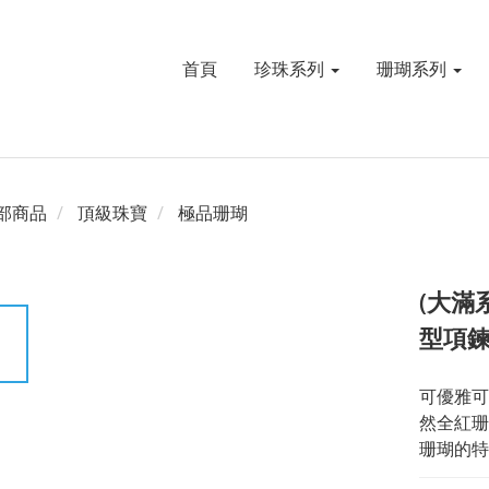
首頁
珍珠系列
珊瑚系列
部商品
頂級珠寶
極品珊瑚
(大滿
型項
可優雅可
然全紅珊
珊瑚的特