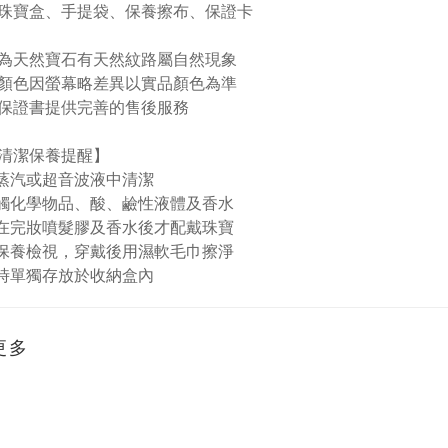
珠寶盒、手提袋、保養擦布、保證卡
為天然寶石有天然紋路屬自然現象
顏色因螢幕略差異以實品顏色為準
保證書提供完善的售後服務
清潔保養提醒】
蒸汽或超音波液中清潔
接觸化學物品、酸、鹼性液體及香水
在完妝噴髮膠及香水後才配戴珠寶
保養檢視，穿戴後用濕軟毛巾擦淨
時單獨存放於收納盒內
更多