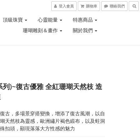
登入會員
購物車
聯絡我們
頂級珠寶
心靈能量
特惠商品
珊瑚雕刻＆畫作
關於我們
系列)~復古優雅 全紅珊瑚天然枝 造
鍊
復古，多場景穿搭變換，增添了復古風潮，以自
瑚天然枝為靈感，歐洲繡片褐色緞布，以及蛀洞
殊扣頭，顯現落落大方性感的魅力