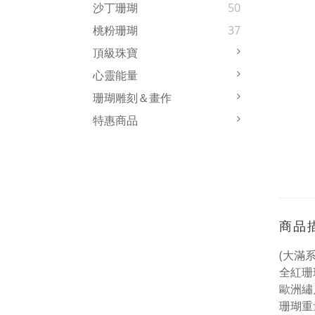
沙丁珊瑚
50
桃粉珊瑚
37
頂級珠寶
心靈能量
珊瑚雕刻＆畫作
特惠商品
商品
(大滿
全紅珊
歐洲繡
珊瑚重量