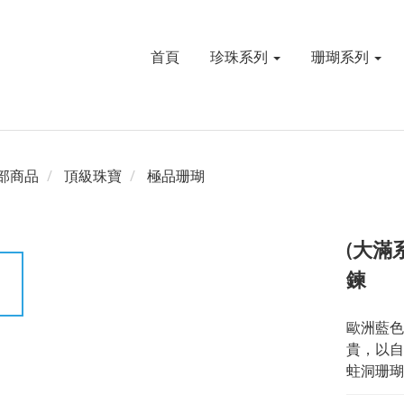
首頁
珍珠系列
珊瑚系列
部商品
頂級珠寶
極品珊瑚
(大滿
鍊
歐洲藍色
貴，以自
蛀洞珊瑚