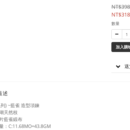
NT$398
NT$318
數量
加入購
送
描述
列) ~藍雀 造型項鍊
瑚天然枝
片藍雀緞布
：C:11.68MO=43.8GM