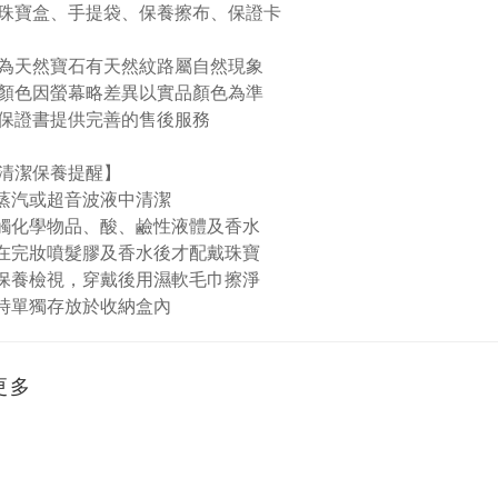
珠寶盒、手提袋、保養擦布、保證卡
為天然寶石有天然紋路屬自然現象
顏色因螢幕略差異以實品顏色為準
保證書提供完善的售後服務
清潔保養提醒】
蒸汽或超音波液中清潔
接觸化學物品、酸、鹼性液體及香水
在完妝噴髮膠及香水後才配戴珠寶
保養檢視，穿戴後用濕軟毛巾擦淨
時單獨存放於收納盒內
更多