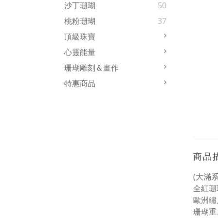
沙丁珊瑚
50
桃粉珊瑚
37
頂級珠寶
心靈能量
珊瑚雕刻＆畫作
特惠商品
商品
(大滿系
全紅珊
歐洲繡
珊瑚重量