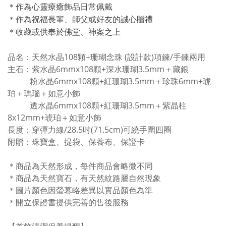
＊作為心靈療癒飾品日常佩戴
＊作為祝福長輩、師父或好友的誠心贈禮
＊收藏或供奉於佛堂、神案之上
品名：天然水晶108顆+珊瑚念珠 (設計款)項鍊/手鍊兩用
主石：紫水晶6mmx108顆+深水珊瑚3.5mm＋藏銀
粉水晶6mmx108顆+紅珊瑚3.5mm＋珍珠6mm+琥
珀＋瑪瑙＋如意小飾
透水晶6mmx108顆+紅珊瑚3.5mm＋紫晶柱
8x12mm+琥珀＋如意小飾
長度：穿彈力線/28.5吋(71.5cm)可繞手圍四圈
附贈：珠寶盒、提袋、保養布、保證卡
＊商品為天然形成，每件商品會略微不同
＊商品為天然寶石，有天然紋路屬自然現象
＊圖片顏色因螢幕略差異以實品顏色為準
＊開立保證書提供完善的售後服務