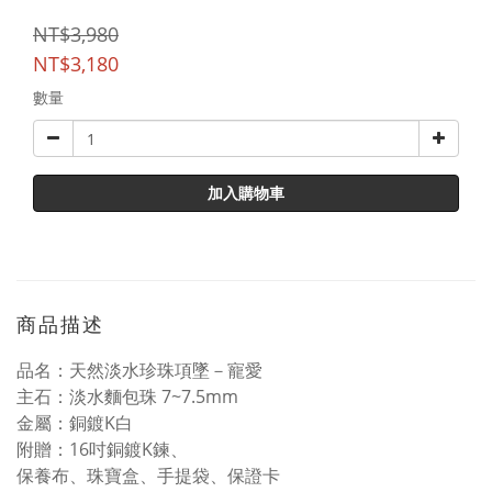
NT$3,980
NT$3,180
數量
加入購物車
商品描述
品名：天然淡水珍珠項墜－寵愛
主石：淡水麵包珠 7~7.5mm
金屬：銅鍍K白
附贈：16吋銅鍍K鍊、
保養布、珠寶盒、手提袋、保證卡