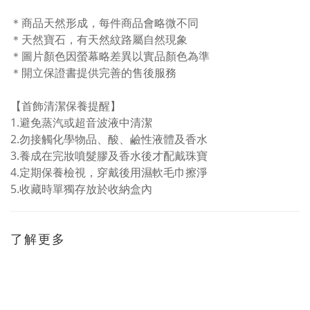
＊商品天然形成，每件商品會略微不同
＊天然寶石，有天然紋路屬自然現象
＊圖片顏色因螢幕略差異以實品顏色為準
＊開立保證書提供完善的售後服務
【首飾清潔保養提醒】
1.
避免蒸汽或超音波液中清潔
2.勿接觸化學物品、酸、鹼性液體及香水
3.
養成在完妝噴髮膠及香水後才配戴珠寶
4.
定期保養檢視，穿戴後用濕軟毛巾擦淨
5.
收藏時單獨存放於收納盒內
了解更多