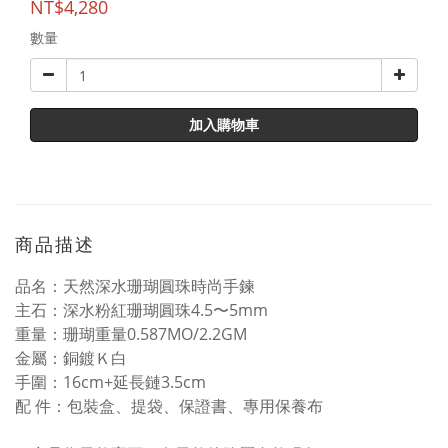
NT$4,280
數量
加入購物車
商品描述
品名：天然深水珊瑚圓珠時尚手鍊
主石：深水粉紅珊瑚圓珠4.5〜5mm
重量：珊瑚重量0.587MO/2.2GM
金屬：銅鍍Ｋ白
手圍：16cm+延長鏈3.5cm
配 件：包裝盒、提袋、保證書、專用保養布