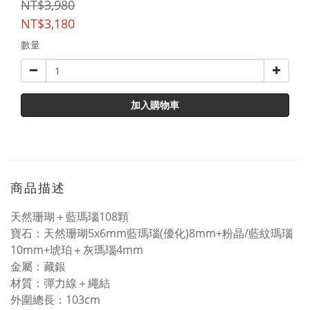
NT$3,980
NT$3,180
數量
加入購物車
商品描述
天然珊瑚＋藍瑪瑙108顆
寶石：天然珊瑚5x6mm藍瑪瑙(優化)8mm+粉晶/藍紋瑪瑙
10mm+琥珀＋灰瑪瑙4mm
金屬：藏銀
材質：彈力線＋繩結
外圍總長：103cm