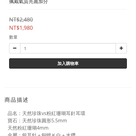
佩戴氣質亮麗加分
NT$2,480
NT$1,980
數量
加入購物車
商品描述
品名：天然珍珠vs粉紅珊瑚耳針耳環
寶石：天然珍珠圓形5.5mm
天然粉紅珊瑚4mm
金屬：銀耳針＋銅鍍Ｋ白＋水鑽