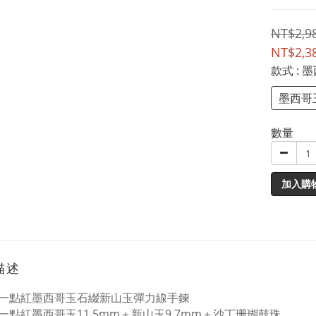
NT$2,9
NT$2,3
款式
: 
墨西哥
數量
加入購
描述
一點紅墨西哥玉石綴新山玉彈力線手鍊
一點紅墨西哥玉11.5mm
＋新山玉9.7mm
＋沙丁珊瑚鼓珠