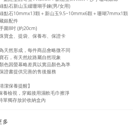
綠點石新山玉綴珊瑚手鍊(男/女用)
綠點石10mmx13顆
＋新山玉9.5~10
mmx6顆
＋珊瑚7
mmx1顆
：藏銀配件
圍8吋 (約20cm
)
珠寶盒
、
提袋
、
保養布
、
保證卡
為天然形成，每件商品會略微不同
寶石，有天然紋路屬自然現象
顏色因螢幕略差異以實品顏色為準
保證書提供完善的售後服務
清潔保養提醒】
保養檢視，穿戴後用濕軟毛巾擦淨
時單獨存放於收納盒內
更多