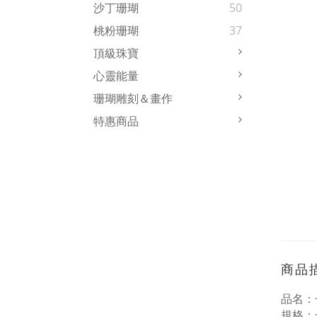
沙丁珊瑚
50
桃粉珊瑚
37
頂級珠寶
心靈能量
珊瑚雕刻＆畫作
特惠商品
商品
品名：
規格：