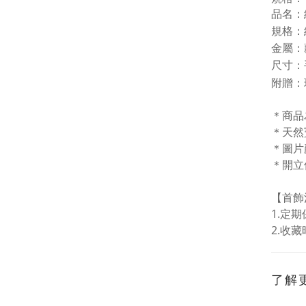
品名：
規格：
金屬
尺寸：手
附贈：
＊商品
＊天然
＊圖片
＊開立
【首飾
1
.
定期
2.
收藏
了解