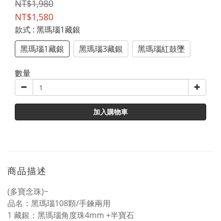
NT$1,980
NT$1,580
款式
: 黑瑪瑙1藏銀
黑瑪瑙1藏銀
黑瑪瑙3藏銀
黑瑪瑙紅鼓墜
數量
加入購物車
商品描述
(多寶念珠)~
品名：黑瑪瑙108顆/手鍊兩用
1 藏銀：黑瑪瑙角度珠4mm +半寶石