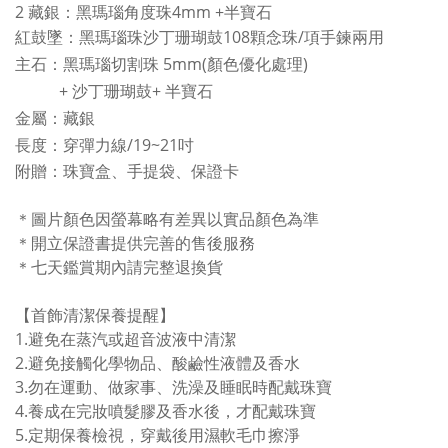
2 藏銀：黑瑪瑙角度珠4mm +半寶石
紅鼓墜：黑瑪瑙珠沙丁珊瑚鼓108顆念珠/項手鍊兩用
主石：黑瑪瑙切割珠 5mm(顏色優化處理)
+ 沙丁珊瑚鼓+ 半寶石
金屬：藏銀
長度：穿彈力線/19~21吋
附贈：珠寶盒、手提袋、保證卡
＊圖片顏色因螢幕略有差異以實品顏色為準
＊開立保證書提供完善的售後服務
＊七天鑑賞期內請完整退換貨
【首飾清潔保養提醒】
1.
避免在蒸汽或超音波液中清潔
2.避免接觸化學物品、酸鹼性液體及香水
3.
勿在運動、做家事、洗澡及睡眠時配戴珠寶
4.
養成在完妝噴髮膠及香水後，才配戴珠寶
5.
定期保養檢視，穿戴後用濕軟毛巾擦淨