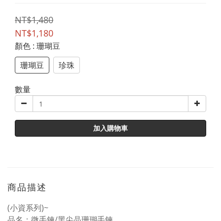
NT$1,480
NT$1,180
顏色
: 珊瑚豆
珊瑚豆
珍珠
數量
加入購物車
商品描述
(小資系列)~
品名：微手鍊/黑尖晶珊瑚手鍊