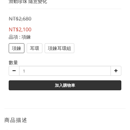
滑動珍珠 隨意變化
NT$2,680
NT$2,100
品項
: 項鍊
項鍊
耳環
項鍊耳環組
數量
加入購物車
商品描述