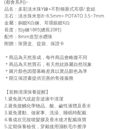
(都會系列)~
品名：多彩淡水珠Y鍊+不對稱垂式耳環/ 套組
主石：淡水珠米形8~8.5mm+ POTATO 3.5~7mm
金屬：銅鍍K白鍊、耳環銀鍍K白
長度：扣y鍊18吋(總長20吋)
配件：8mm造型水鑽珠
附贈：珠寶盒、提袋、保證卡
＊商品為天然形成，每件商品會略微不同
＊商品為天然寶石，有天然紋路屬自然現象
＊圖片顏色因螢幕略差異以實品顏色為準
＊開立保證書提供完善的售後服務
【首飾清潔保養提醒】
1.
避免蒸汽或超音波液中清潔
2.避免接觸化學物品、酸、鹼性液體及香水
3.避免
運動、做家事、洗澡、睡眠時配戴
4.
養成在完妝噴髮膠及香水後才配戴珠寶
5.
定期保養檢視，穿戴後用濕軟毛巾擦淨