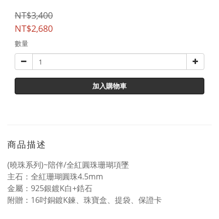
NT$3,400
NT$2,680
數量
加入購物車
商品描述
(曉珠系列)~陪伴/全紅圓珠珊瑚項墜
主石：全紅珊瑚圓珠4.5mm
金屬：925銀鍍K白+鋯石
附贈：16吋銅鍍K鍊、珠寶盒、提袋、保證卡