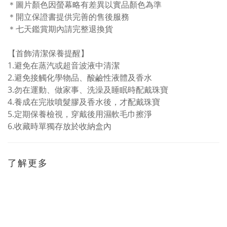
＊圖片顏色因螢幕略有差異以實品顏色為準
＊開立保證書提供完善的售後服務
＊七天鑑賞期內請完整退換貨
【首飾清潔保養提醒】
1.
避免在蒸汽或超音波液中清潔
2.避免接觸化學物品、酸鹼性液體及香水
3.
勿在運動、做家事、洗澡及睡眠時配戴珠寶
4.
養成在完妝噴髮膠及香水後，才配戴珠寶
5.
定期保養檢視，穿戴後用濕軟毛巾擦淨
6.
收藏時單獨存放於收納盒內
了解更多