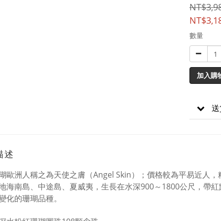
NT$3,9
NT$3,1
數量
加入購
送
描述
瑚歐洲人稱之為天使之膚（Angel Skin）；價格較為平易近
地海南島、中途島、夏威夷，生長在水深900～1800公尺，帶
變化的珊瑚品種。