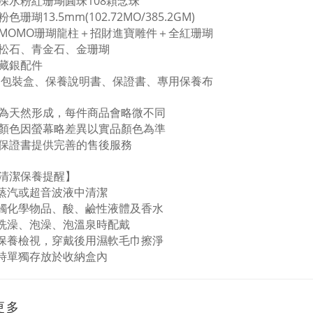
深水粉紅珊瑚圓珠108顆念珠
粉色珊瑚13.5
mm(102.72MO/385.2GM)
MOMO珊瑚龍柱＋招財進寶雕件＋全紅珊瑚
松石、青金石、金珊瑚
藏銀配件
：包裝盒、保養說明書、保證書、專用保養布
為天然形成，每件商品會略微不同
顏色因螢幕略差異以實品顏色為準
保證書提供完善的售後服務
清潔保養提醒】
蒸汽或超音波液中清潔
觸化學物品、酸、鹼性液體及香水
洗澡、泡澡、泡溫泉時配戴
保養檢視，穿戴後用濕軟毛巾擦淨
時單獨存放於收納盒內
更多