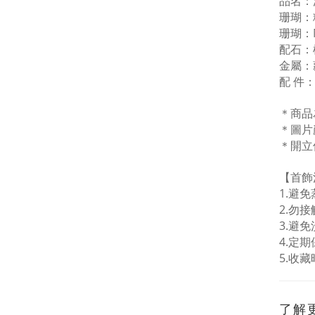
品名：
珊瑚：
珊瑚：
配石：
金屬：
配
件
＊商品
＊圖片
＊開立
【首飾
1.
避免
2.
勿接
3.
避免
4.
定期
5.
收藏
了解