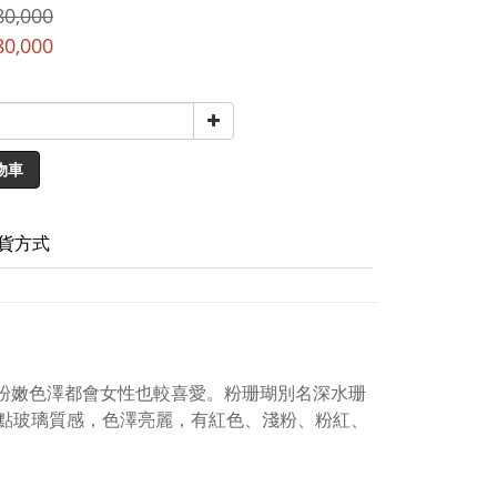
80,000
80,000
物車
貨方式
人，粉嫩色澤都會女性也較喜愛。粉珊瑚別名深水珊
紅點玻璃質感，色澤亮麗，有紅色、淺粉、粉紅、