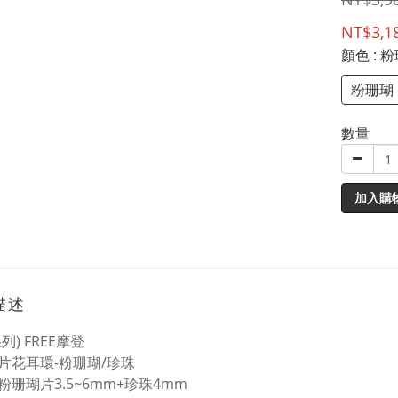
NT$3,1
顏色
: 
粉珊瑚
數量
加入購
描述
列) FREE摩登
片花耳環-粉珊瑚/珍珠
粉珊瑚片3.5~6mm+珍珠4mm