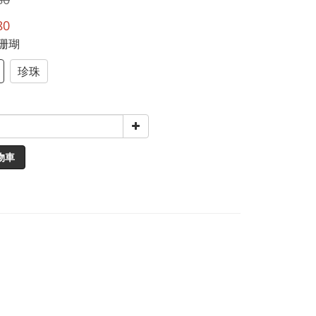
80
粉珊瑚
珍珠
物車