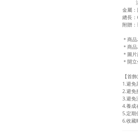
淡水珍
金屬
：
總長：6
附贈：
＊商品
＊商品
＊圖片
＊開立
【首飾
1.
避免
2.避
3.避免
4.
養成
5.
定期
6.
收藏