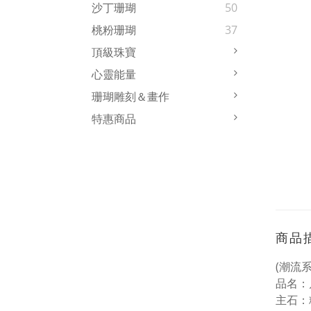
沙丁珊瑚
50
桃粉珊瑚
37
頂級珠寶
心靈能量
珊瑚雕刻＆畫作
特惠商品
商品
(潮流系
品名
：
主石
：