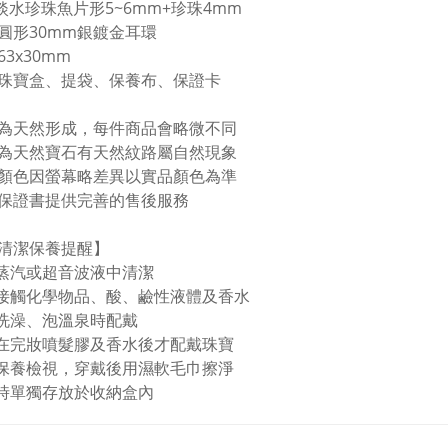
珠魚片形5~6mm+珍珠4mm
圓形30mm銀鍍金耳環
3x30mm
珠寶盒
、
提袋
、
保養布
、
保證卡
為天然形成，每件商品會略微不同
為天然寶石有天然紋路屬自然現象
顏色因螢幕略差異以實品顏色為準
保證書提供完善的售後服務
清潔保養提醒】
蒸汽或超音波液中清潔
免接觸化學物品、酸、鹼性液體及香水
洗澡、泡溫泉時配戴
在完妝噴髮膠及香水後才配戴珠寶
保養檢視，穿戴後用濕軟毛巾擦淨
時單獨存放於收納盒內