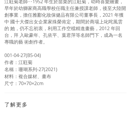
江屘菊老師‥
1952
年生於苗栗的江屘菊，幼時喜愛繪畫，
早年於幼獅家商高職學校任職主任兼授課老師，後至大陸開
創事業，擔任雅酈化妝保健品有限公司董事長，
2021
年獲
中
國十大傑出女企業家殊榮肯定，期間於商場上叱咤風雲
的
她，仍不忘初衷，利用工作空檔精進畫藝，
2012
年回
台，拜
入歐豪年、孔依平、葉君萍等名師門下，成為一名
專職的藝
術創作者。
001-04-27(B5-04)
作者：江屘菊
名稱：珊瑚系列
-27
(
2021)
材料：複合媒材、畫布
尺寸：
70
×
70
×
2cm
了解更多