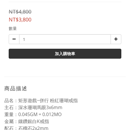
NT$4,800
NT$3,800
數量
加入購物車
商品描述
品名：矩形遊戲~併行 粉紅珊瑚戒指
主石：深水珊瑚馬眼3x6mm
重量：0.045GM = 0.012MO
金屬：鑲鑽銀白K戒指
配石：石榴石2x2mm