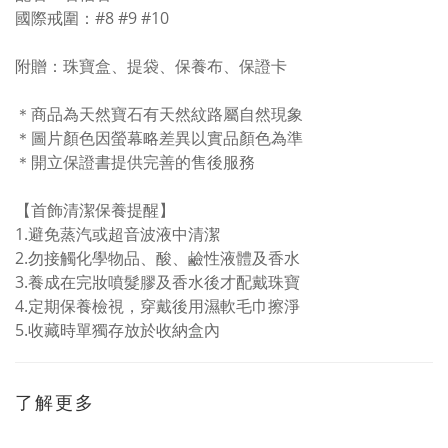
國際戒圍：#8 #9 #10
附贈：珠寶盒、提袋、保養布、保證卡
＊商品為天然寶石有天然紋路屬自然現象
＊圖片顏色因螢幕略差異以實品顏色為準
＊開立保證書提供完善的售後服務
【首飾清潔保養提醒】
1.
避免蒸汽或超音波液中清潔
2.勿接觸化學物品、酸、鹼性液體及香水
3.
養成在完妝噴髮膠及香水後才配戴珠寶
4.
定期保養檢視，穿戴後用濕軟毛巾擦淨
5.
收藏時單獨存放於收納盒內
了解更多