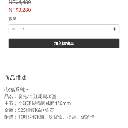
NT$4,480
NT$3,280
數量
加入購物車
商品描述
(祝福系列)~
品名：發光/
全紅珊瑚項墜
主石：全紅珊瑚橢圓戒面4*6mm
金屬：925銀鍍K白+鋯石
附贈：16吋銅鍍K鍊、珠寶盒、提袋、保證卡