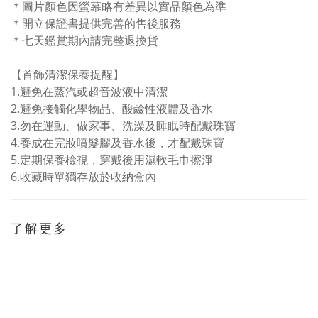
＊圖片顏色因螢幕略有差異以實品顏色為準
＊開立保證書提供完善的售後服務
＊七天鑑賞期內請完整退換貨
【首飾清潔保養提醒】
1.
避免在蒸汽或超音波液中清潔
2.避免接觸化學物品、酸鹼性液體及香水
3.
勿在運動、做家事、洗澡及睡眠時配戴珠寶
4.
養成在完妝噴髮膠及香水後，才配戴珠寶
5.
定期保養檢視，穿戴後用濕軟毛巾擦淨
6.
收藏時單獨存放於收納盒內
了解更多