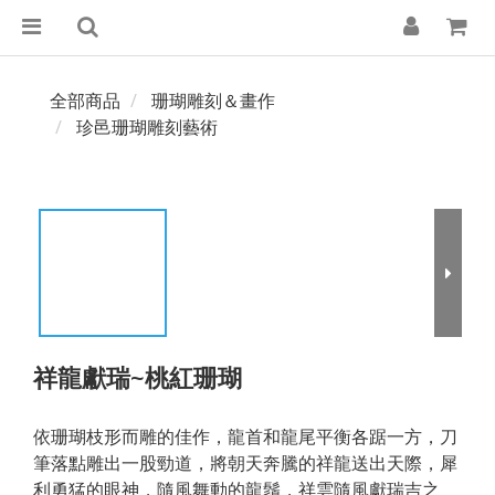
全部商品
珊瑚雕刻＆畫作
珍邑珊瑚雕刻藝術
祥龍獻瑞~桃紅珊瑚
依珊瑚枝形而雕的佳作，龍首和龍尾平衡各踞一方，刀
筆落點雕出一股勁道，將朝天奔騰的祥龍送出天際，犀
利勇猛的眼神，隨風舞動的龍鬚，祥雲隨風獻瑞吉之