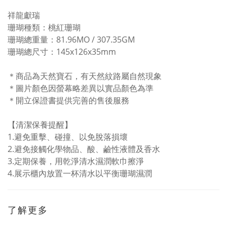
祥龍獻瑞
珊瑚種類：桃紅珊瑚
珊瑚總重量：81.96MO / 307.35GM
珊瑚總尺寸：145x126x35mm
＊商品為天然寶石，有天然紋路屬自然現象
＊圖片顏色因螢幕略差異以實品顏色為準
＊開立保證書提供完善的售後服務
【清潔保養提醒】
1.避免重擊、碰撞、以免脫落損壞
2.避免接觸化學物品、酸、鹼性液體及香水
3.
定期保養，用乾淨清水濕潤軟巾擦淨
4.
展示櫃內放置一杯清水以平衡珊瑚濕潤
了解更多