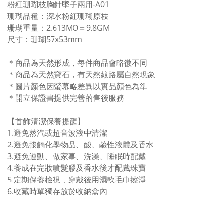
粉紅珊瑚枝胸針墜子兩用-A01
珊瑚品種：深水粉紅珊瑚原枝
珊瑚重量：2.613MO＝9.8GM
尺寸：珊瑚57x53mm
＊商品為天然形成，每件商品會略微不同
＊商品為天然寶石，有天然紋路屬自然現象
＊圖片顏色因螢幕略差異以實品顏色為準
＊開立保證書提供完善的售後服務
【首飾清潔保養提醒】
1.
避免蒸汽或超音波液中清潔
2.避免接觸化學物品、酸、鹼性液體及香水
3.避免
運動、做家事、洗澡、睡眠時配戴
4.
養成在完妝噴髮膠及香水後才配戴珠寶
5.
定期保養檢視，穿戴後用濕軟毛巾擦淨
6.
收藏時單獨存放於收納盒內