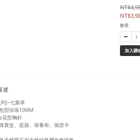
NT$4,9
NT$3,9
數量
加入購
描述
系列)~七葉草
包型珍珠10MM
白花型胸針
珠寶盒、提袋、保養布、保證卡