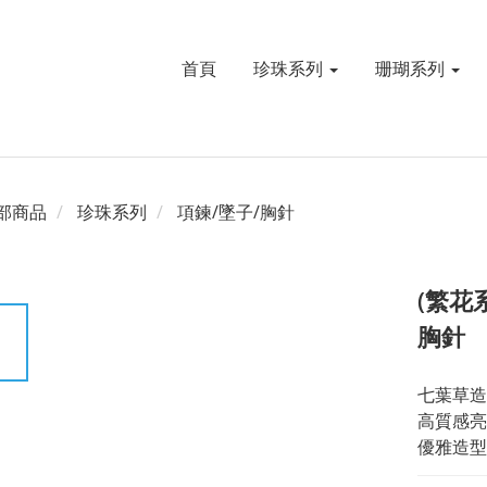
首頁
珍珠系列
珊瑚系列
部商品
珍珠系列
項鍊/墜子/胸針
(繁花
胸針
七葉草造
高質感亮
優雅造型