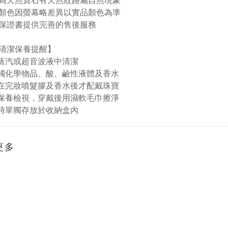
為天然寶石有天然紋路屬自然現象
顏色因螢幕略差異以實品顏色為準
保證書提供完善的售後服務
清潔保養提醒】
蒸汽或超音波液中清潔
接觸化學物品、酸、鹼性液體及香水
在完妝噴髮膠及香水後才配戴珠寶
保養檢視，穿戴後用濕軟毛巾擦淨
時單獨存放於收納盒內
更多