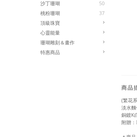
沙丁珊瑚
50
桃粉珊瑚
37
頂級珠寶
心靈能量
珊瑚雕刻＆畫作
特惠商品
商品
(繁花
淡水麵
銅鍍K
附贈：