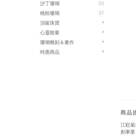
沙丁珊瑚
50
桃粉珊瑚
37
頂級珠寶
心靈能量
珊瑚雕刻＆畫作
特惠商品
商品
江屘菊
創事業