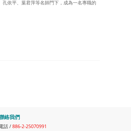
、孔依平、葉君萍等名師門下，成為一名專職的
聯絡我們
電話 /
886-2-25070991