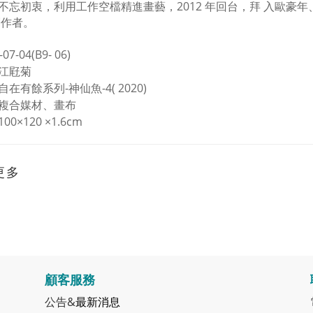
不忘初衷，利用工作空檔精進畫藝，
2012
年回台，拜
入歐豪年
創作者。
-07-04(B9- 06)
江屘菊
自在有餘系列
-
神仙魚
-4
( 2020)
複合媒材、畫布
100
×
120
×
1.6cm
更多
顧客服務
公告&
最新消息