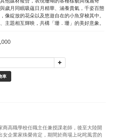
其他媒材複合，表現珊瑚的各種樣貌與瑰麗奇
與歲月同眠吸蘊日月精華、涵養貴氣，千姿百態
，像綻放的花朵以及悠遊自在的小魚穿梭其中。
、主題相互輝映，共構「珊．珊」的美好意象。
,000
物車
家商高職學校任職主任兼授課老師，後至大陸開
出女企業家殊榮肯定，期間於商場上叱咤風雲的