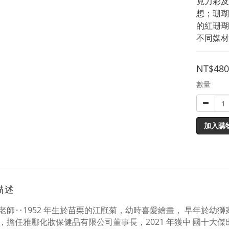
克力彩及
想；珊瑚
的紅珊瑚
不同媒材
NT$480
數量
加入購
描述
老師‥
1952
年生於苗栗的江屘菊，幼時喜愛繪畫，
早年於幼獅
，擔任雅酈化妝保健品有限公司董事長，
2021
年獲中
國十大傑