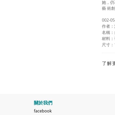
她，仍
藝
術
002-05
作者：
名稱：
材料：
尺寸：
了解
關於我們
facebook