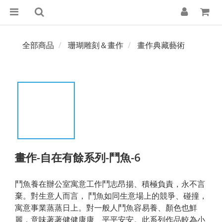
全部商品
珊瑚雕刻＆畫作
畫作典藏藝術
畫作-自在有餘系列-鬥魚-6
鬥魚養在辦公室寓意工作鬥志昂揚、積極負責，永不言
棄。對生意人而言， 鬥魚如同生意場上的競爭、碰撞，
寓意事業蒸蒸日上。對一般人鬥魚容易養、顏色也鮮
麗，意味著著健健康康、平平安安。此系列作品較為小