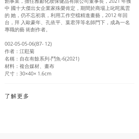
創事業，擔任雅酈化妝保健品有限公司董事長，
2021
年獲
中
國十大傑出女企業家殊榮肯定，期間於商場上叱咤風雲
的
她，仍不忘初衷，利用工作空檔精進畫藝，
2012
年回
台，拜
入歐豪年、孔依平、葉君萍等名師門下，成為一名
專職的藝
術創作者。
002-05-05-06(B7- 12)
作者：江屘菊
名稱：自在有餘系列
-
鬥魚
-6
(2021)
材料：複合媒材、畫布
尺寸：
30
×
40
×
1.6cm
了解更多