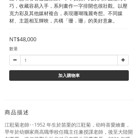
巧，收藏容易入手，系列畫作一字排開也很壯觀。以壓
克力彩及其他媒材複合，表現珊瑚瑰麗奇想。不同媒
材、主題相互輝映，共構「珊．珊」的美好意象。
NT$48,000
數量
加入購物車
商品描述
江屘菊老師‥
1952
年生於苗栗的江屘菊，幼時喜愛繪畫，
早年於幼獅家商高職學校任職主任兼授課老師，後至大陸開