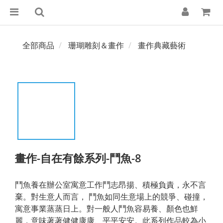
全部商品
珊瑚雕刻＆畫作
畫作典藏藝術
畫作-自在有餘系列-鬥魚-8
鬥魚養在辦公室寓意工作鬥志昂揚、積極負責，永不言
棄。對生意人而言， 鬥魚如同生意場上的競爭、碰撞，
寓意事業蒸蒸日上。對一般人鬥魚容易養、顏色也鮮
麗，意味著著健健康康、平平安安。此系列作品較為小