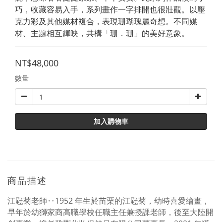
巧，收藏容易入手，系列畫作一字排開也很壯觀。以壓
克力彩及其他媒材複合，表現珊瑚瑰麗奇想。不同媒
材、主題相互輝映，共構「珊．珊」的美好意象。
NT$48,000
數量
加入購物車
商品描述
江屘菊老師‥
1952
年生於苗栗的江屘菊，幼時喜愛繪畫，
早年於幼獅家商高職學校任職主任兼授課老師，後至大陸開