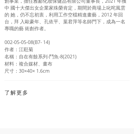
創事業，擔任雅酈化妝保健品有限公司董事長，
2021
年獲
中
國十大傑出女企業家殊榮肯定，期間於商場上叱咤風雲
的
她，仍不忘初衷，利用工作空檔精進畫藝，
2012
年回
台，拜
入歐豪年、孔依平、葉君萍等名師門下，成為一名
專職的藝
術創作者。
002-05-05-08(B7- 14)
作者：江屘菊
名稱：
自在有餘系
列
-
鬥魚
-8
(2021)
材料：複合媒材、畫布
尺寸：
30
×
40
×
1.6cm
了解更多