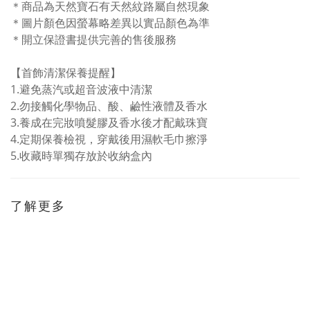
＊商品為天然寶石有天然紋路屬自然現象
＊圖片顏色因螢幕略差異以實品顏色為準
＊開立保證書提供完善的售後服務
【首飾清潔保養提醒】
1.
避免蒸汽或超音波液中清潔
2.勿接觸化學物品、酸、鹼性液體及香水
3.
養成在完妝噴髮膠及香水後才配戴珠寶
4.
定期保養檢視，穿戴後用濕軟毛巾擦淨
5.
收藏時單獨存放於收納盒內
了解更多