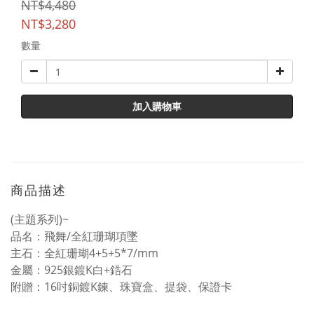
NT$4,480
NT$3,280
數量
加入購物車
商品描述
(主題系列)~
品名：飛舞/全紅珊瑚項墜
主石：全紅
珊瑚4+5+5*7/mm
金屬：925銀鍍K白+鋯石
附贈：16吋銅鍍K鍊、珠寶盒、提袋、保證卡