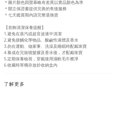
＊圖片顏色因螢幕略有差異以實品顏色為準
＊開立保證書提供完善的售後服務
＊七天鑑賞期內請完整退換貨
【首飾清潔保養提醒】
1.
避免在蒸汽或超音波液中清潔
2.避免接觸化學物品、酸鹼性液體及香水
3.
勿在運動、做家事、洗澡及睡眠時配戴珠寶
4.
養成在完妝噴髮膠及香水後，才配戴珠寶
5.
定期保養檢視，穿戴後用濕軟毛巾擦淨
6.收藏時單獨存放於收納盒內
了解更多