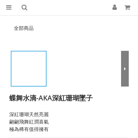
全部商品
蝶舞水滴-AKA深紅珊瑚墜子
深紅珊瑚天然亮麗
翩翩飛舞紅潤喜氣
極為稀有值得擁有