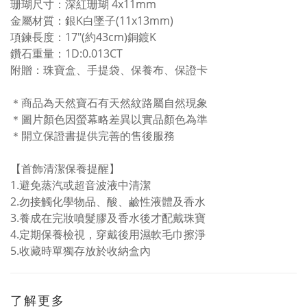
珊瑚尺寸：深紅珊瑚 4x11mm
金屬材質：銀K白墜子(11x13mm)
項鍊長度：17"(約43cm)銅鍍K
鑽石重量：1D:0.013CT
附贈：珠寶盒、手提袋、保養布、保證卡
＊商品為天然寶石有天然紋路屬自然現象
＊圖片顏色因螢幕略差異以實品顏色為準
＊開立保證書提供完善的售後服務
【首飾清潔保養提醒】
1.
避免蒸汽或超音波液中清潔
2.勿接觸化學物品、酸、鹼性液體及香水
3.
養成在完妝噴髮膠及香水後才配戴珠寶
4.
定期保養檢視，穿戴後用濕軟毛巾擦淨
5.
收藏時單獨存放於收納盒內
了解更多