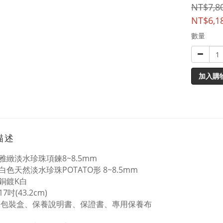
NT$7,8
NT$6,1
數量
加入購
描述
雅緻淡水珍珠項鍊
8~8.5mm
白色天然淡水珍珠
POTATO
形
8~8.5mm
銅鍍
K
白
7吋(43.2cm)
：包裝盒、保養說明書、保證書、專用保養布