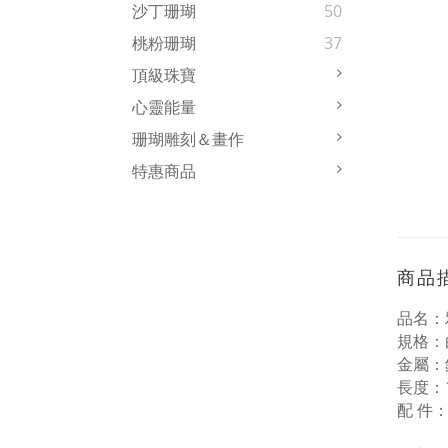
沙丁珊瑚
50
桃粉珊瑚
37
頂級珠寶
心靈能量
珊瑚雕刻＆畫作
特惠商品
商品
品名：
規格：
金屬：
長度：1
配
件