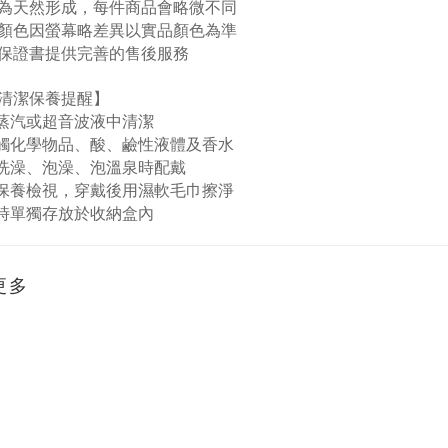
為天然形成，每件商品會略微不同
顏色因螢幕略差異以實品顏色為準
保證書提供完善的售後服務
清潔保養提醒】
蒸汽或超音波液中清潔
觸化學物品、酸、鹼性液體及香水
洗澡、泡澡、泡溫泉時配戴
保養檢視，穿戴後用濕軟毛巾擦淨
時單獨存放於收納盒內
更多