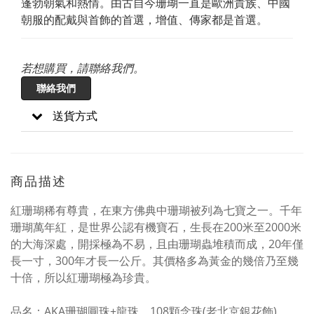
蓬勃朝氣和熱情。由古自今珊瑚一直是歐洲貴族、中國
朝服的配戴與首飾的首選，增值、傳家都是首選。
若想購買，請聯絡我們。
聯絡我們
送貨方式
商品描述
紅珊瑚稀有尊貴，在東方佛典中珊瑚被列為七寶之一。
千年
珊瑚萬年紅，是世界公認有機寶石，生長在200米至2000米
的大海深處，開採極為不易，且由珊瑚蟲堆積而成，20年僅
長一寸，300年才長一公斤。
其價格多為黃金的幾倍乃至幾
十倍，所以紅珊瑚極為珍貴。
品名：AKA珊瑚圓珠+龍珠。108顆念珠(老北京銀花飾)