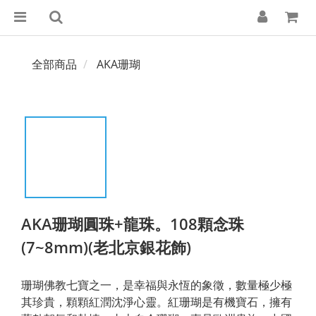
全部商品
AKA珊瑚
AKA珊瑚圓珠+龍珠。108顆念珠
(7~8mm)(老北京銀花飾)
珊瑚佛教七寶之一，是幸福與永恆的象徵，數量極少極
其珍貴，顆顆紅潤沈淨心靈。紅珊瑚是有機寶石，擁有