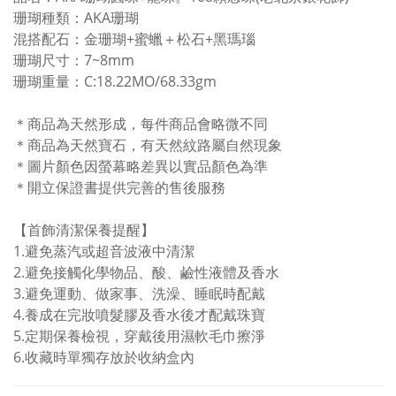
珊瑚種類：AKA珊瑚
混搭配石：金珊瑚+蜜蠟＋松石+黑瑪瑙
珊瑚尺寸：7~8mm
珊瑚重量：C:18.22MO/68.33gm
＊商品為天然形成，每件商品會略微不同
＊商品為天然寶石，有天然紋路屬自然現象
＊圖片顏色因螢幕略差異以實品顏色為準
＊開立保證書提供完善的售後服務
【首飾清潔保養提醒】
1.
避免蒸汽或超音波液中清潔
2.避免接觸化學物品、酸、鹼性液體及香水
3.避免
運動、做家事、洗澡、睡眠時配戴
4.
養成在完妝噴髮膠及香水後才配戴珠寶
5.
定期保養檢視，穿戴後用濕軟毛巾擦淨
6.
收藏時單獨存放於收納盒內