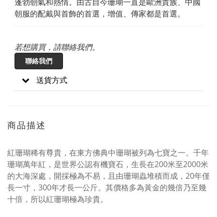
蓬勃朝氣和熱情。由古自今珊瑚一直是歐洲貴族、中國
朝服的配戴與首飾的首選，增值、傳家都是首選。
若想購買，請聯絡我們。
聯絡我們
送貨方式
商品描述
紅珊瑚稀有尊貴，在東方佛典中珊瑚被列為七寶之一。
千年
珊瑚萬年紅，是世界公認有機寶石，生長在200米至2000米
的大海深處，開採極為不易，且由珊瑚蟲堆積而成，20年僅
長一寸，300年才長一公斤。
其價格多為黃金的幾倍乃至幾
十倍，所以紅珊瑚極為珍貴。