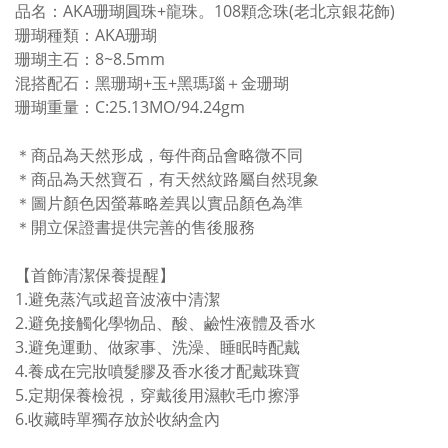
品名：AKA珊瑚圓珠+龍珠。108顆念珠(老北京銀花飾)
珊瑚種類：AKA珊瑚
珊瑚主石：8~8.5mm
混搭配石：黑珊瑚+玉+黑瑪瑙＋金珊瑚
珊瑚重量：C:25.13MO/94.24gm
＊商品為天然形成，每件商品會略微不同
＊商品為天然寶石，有天然紋路屬自然現象
＊圖片顏色因螢幕略差異以實品顏色為準
＊開立保證書提供完善的售後服務
【首飾清潔保養提醒】
1.
避免蒸汽或超音波液中清潔
2.避免接觸化學物品、酸、鹼性液體及香水
3.避免
運動、做家事、洗澡、睡眠時配戴
4.
養成在完妝噴髮膠及香水後才配戴珠寶
5.
定期保養檢視，穿戴後用濕軟毛巾擦淨
6.
收藏時單獨存放於收納盒內