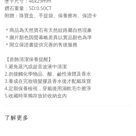
墜子尺寸：46x29mm
鑽石重量：5D:0.50CT
附贈：珠寶盒、手提袋、保養擦布、保證卡
＊商品為天然寶石有天然紋路屬自然現象
＊圖片顏色因螢幕略差異以實品顏色為準
＊開立保證書提供完善的售後服務
【首飾清潔保養提醒】
1.
避免蒸汽或超音波液中清潔
2.勿接觸化學物品、酸、鹼性液體及香水
3.
養成在完妝噴髮膠及香水後才配戴珠寶
4.
定期保養檢視，穿戴後用濕軟毛巾擦淨
5.
收藏時單獨存放於收納盒內
了解更多