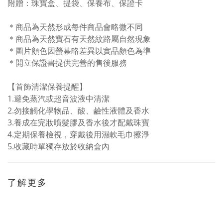
附贈：珠寶盒
、
提袋
、
保養布
、
保證卡
＊商品為天然形成每件商品會略微不同
＊商品為天然寶石有天然紋路屬自然現象
＊圖片顏色因螢幕略差異以實品顏色為準
＊開立保證書提供完善的售後服務
【首飾清潔保養提醒】
1.
避免蒸汽或超音波液中清潔
2.勿接觸化學物品、酸、鹼性液體及香水
3.
養成在完妝噴髮膠及香水後才配戴珠寶
4.
定期保養檢視，穿戴後用濕軟毛巾擦淨
5.
收藏時單獨存放於收納盒內
了解更多