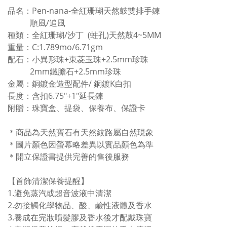
品名：Pen-nana-全紅珊瑚天然鼓雙排手鍊
順風/追風
種類：全紅珊瑚/沙丁 (蛀孔)天然鼓4~5MM
重量：C:1.789mo/6.71gm
配石：小異形珠+東菱玉珠+2.5mm珍珠
2mm鐵膽石+2.5mm珍珠
金屬：銅鍍金造型配件/ 銅鍍K白扣
長度：含扣6.75"+1"延長鍊
附贈：珠寶盒、提袋、保養布、保證卡
＊商品為天然寶石有天然紋路屬自然現象
＊圖片顏色因螢幕略差異以實品顏色為準
＊開立保證書提供完善的售後服務
【首飾清潔保養提醒】
1.
避免蒸汽或超音波液中清潔
2.勿接觸化學物品、酸、鹼性液體及香水
3.
養成在完妝噴髮膠及香水後才配戴珠寶