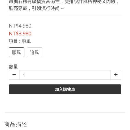
鐵膽石稀有礦物質富磁性，雙排設計風格神秘又內斂，
酷亮穿戴，引領流行時尚～
NT$4,980
NT$3,980
項目
: 順風
順風
追風
數量
加入購物車
商品描述