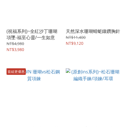
(祝福系列)~全紅沙丁珊瑚
天然深水珊瑚蜻蜓鑲鑽胸針
項墜-福至心靈/一生如意
NT$11,400
NT$9,120
NT$4,980
NT$3,980
套組更優惠