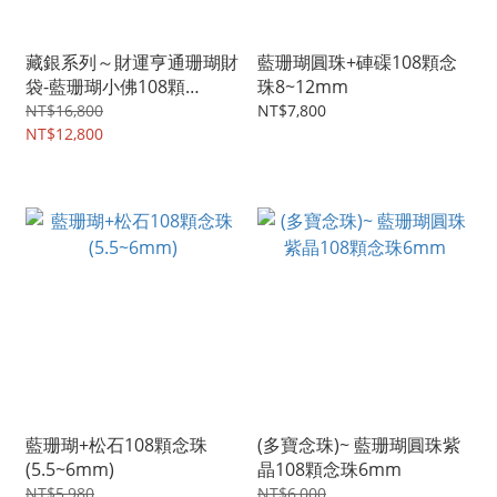
藏銀系列～財運亨通珊瑚財
藍珊瑚圓珠+硨磲108顆念
袋-藍珊瑚小佛108顆
珠8~12mm
9~9.5mm
NT$16,800
NT$7,800
NT$12,800
藍珊瑚+松石108顆念珠
(多寶念珠)~ 藍珊瑚圓珠紫
(5.5~6mm)
晶108顆念珠6mm
NT$5,980
NT$6,000